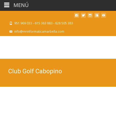
MENÚ
951 969 033 - 615 363 883 - 628 505 383
info@mrinformaticamarbella.com
Club Golf Cabopino