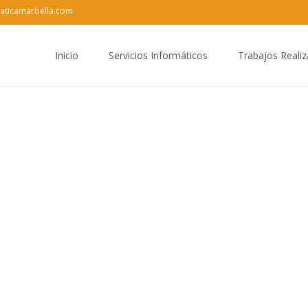
aticamarbella.com
Saltar
al
Inicio
Servicios Informáticos
Trabajos Reali
contenido