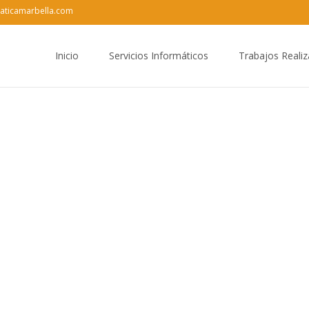
aticamarbella.com
Saltar
al
Inicio
Servicios Informáticos
Trabajos Reali
contenido