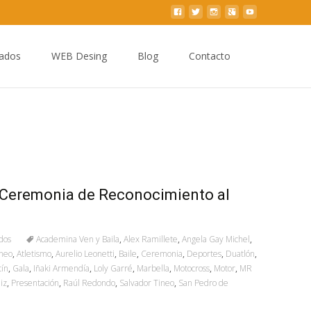
Buscar
zados
WEB Desing
Blog
Contacto
por:
I Ceremonia de Reconocimiento al
dos
Academina Ven y Baila
,
Alex Ramillete
,
Angela Gay Michel
,
ineo
,
Atletismo
,
Aurelio Leonetti
,
Baile
,
Ceremonia
,
Deportes
,
Duatlón
,
tín
,
Gala
,
Iñaki Armendía
,
Loly Garré
,
Marbella
,
Motocross
,
Motor
,
MR
iz
,
Presentación
,
Raúl Redondo
,
Salvador Tineo
,
San Pedro de