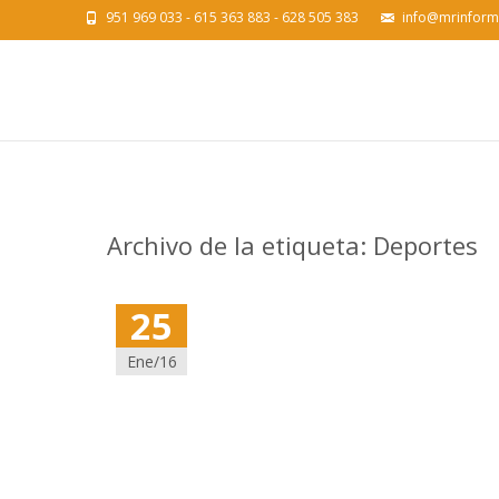
951 969 033 - 615 363 883 - 628 505 383
info@mrinform
Archivo de la etiqueta: Deportes
25
Ene/16