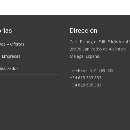
rías
Dirección
Calle Palangre. Edif. Edulis local 
es – Ofertas
29670 San Pedro de Alcántara.
s Empresas
Málaga. España.
Realizados
Teléfono.- 951 969 033
+34 615 363 883
+34 628 505 383